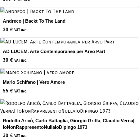
Andreco | Backt To The Land
30
€
VAT inc.
AD LUCEM. Arte Contemporanea per Arvo Pärt
30
€
VAT inc.
Mario Schifano | Vero Amore
55
€
VAT inc.
Rodolfo Aricò, Carlo Battaglia, Giorgio Griffa, Claudio Verna|
IoNonRappresentoNullaIoDipingo 1973
30
€
VAT inc.