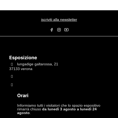
iscriviti alla newsletter
Esposizione
lungadige galtarossa, 21
37133 verona
+39.045597549
info@studiolacitta.it
Orari
Informiamo tutti i visitatori che lo spazio espositivo
rimarrà chiuso
da lunedì 3 agosto a lunedì 24
agosto
.