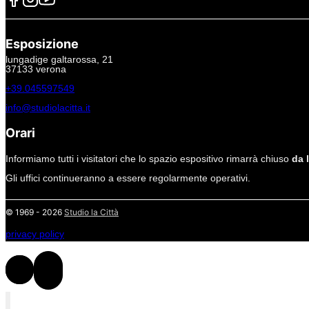
Esposizione
lungadige galtarossa, 21
37133 verona
+39.045597549
info@studiolacitta.it
Orari
Informiamo tutti i visitatori che lo spazio espositivo rimarrà chiuso
da 
Gli uffici continueranno a essere regolarmente operativi.
© 1969 - 2026
Studio la Città
privacy policy