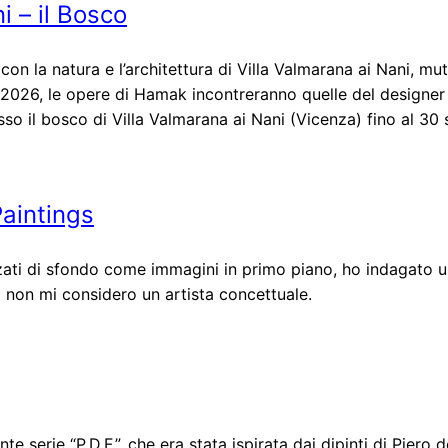
 – il Bosco
on la natura e l’architettura di Villa Valmarana ai Nani, mut
 2026, le opere di Hamak incontreranno quelle del designe
presso il bosco di Villa Valmarana ai Nani (Vicenza) fino al 3
aintings
zati di sfondo come immagini in primo piano, ho indagato ul
a non mi considero un artista concettuale.
 serie “P.D.F.”, che era stata ispirata dai dipinti di Piero d