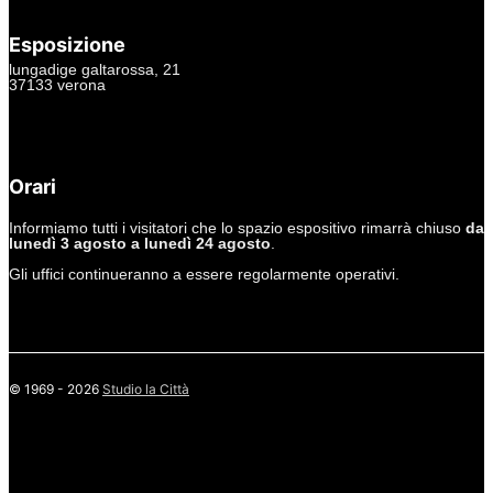
Esposizione
lungadige galtarossa, 21
37133 verona
+39.045597549
info@studiolacitta.it
Orari
Informiamo tutti i visitatori che lo spazio espositivo rimarrà chiuso
da
lunedì 3 agosto a lunedì 24 agosto
.
Gli uffici continueranno a essere regolarmente operativi.
© 1969 - 2026
Studio la Città
privacy policy