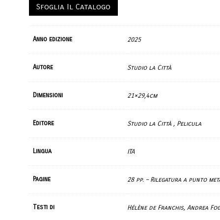
Sfoglia Il Catalogo
Anno edizione
2025
Autore
Studio la Città
Dimensioni
21×29,4cm
Editore
Studio la Città , Pelicula
Lingua
ITA
Pagine
28 pp. – Rilegatura a punto met
Testi di
Hélène de Franchis, Andrea Fog