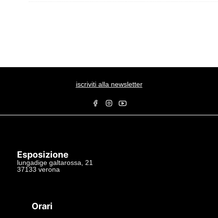
iscriviti alla newsletter
Esposizione
lungadige galtarossa, 21
37133 verona
+39.045597549
info@studiolacitta.it
Orari