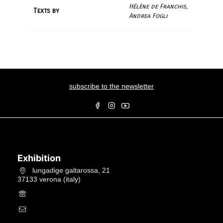
Hélène de Franchis,
Texts by
Andrea Fogli
subscribe to the newsletter
Exhibition
lungadige galtarossa, 21
37133 verona (italy)
+39.045597549
info@studiolacitta.it