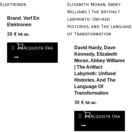
Brand. Verf En
Elektronen
20
€
IVA inc.
Acquista Ora
David Hardy, Dave
Kennedy, Elizabeth
Moran, Abbey Williams
| The Artifact
Labyrinth: Unfixed
Histories, And The
Language Of
Transformation
30
€
IVA inc.
Acquista Ora