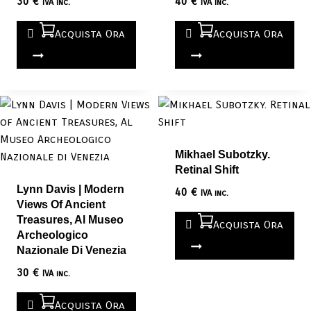
30
€
40
€
IVA inc.
IVA inc.
Acquista Ora
Acquista Ora
Mikhael Subotzky.
Retinal Shift
Lynn Davis | Modern
40
€
IVA inc.
Views Of Ancient
Treasures, Al Museo
Acquista Ora
Archeologico
Nazionale Di Venezia
30
€
IVA inc.
Acquista Ora