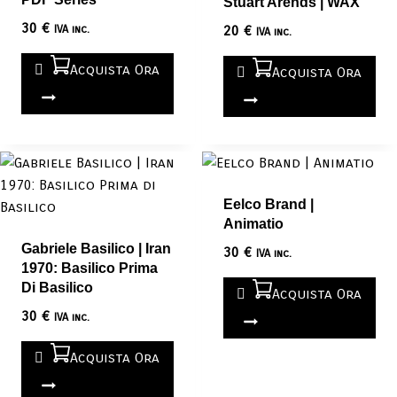
Stuart Arends | WAX
30
€
IVA inc.
20
€
IVA inc.
Acquista Ora
Acquista Ora
Eelco Brand |
Animatio
Gabriele Basilico | Iran
30
€
IVA inc.
1970: Basilico Prima
Di Basilico
Acquista Ora
30
€
IVA inc.
Acquista Ora