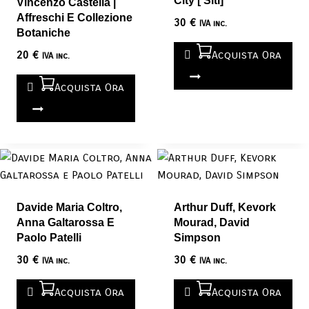
City [‘siti]
Vincenzo Castella |
Affreschi E Collezione
30
€
IVA inc.
Botaniche
20
€
Acquista Ora
IVA inc.
Acquista Ora
Davide Maria Coltro,
Arthur Duff, Kevork
Anna Galtarossa E
Mourad, David
Paolo Patelli
Simpson
30
€
30
€
IVA inc.
IVA inc.
Acquista Ora
Acquista Ora