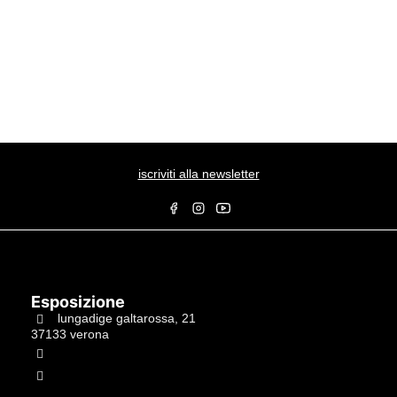
iscriviti alla newsletter
Esposizione
lungadige galtarossa, 21
37133 verona
+39.045597549
info@studiolacitta.it