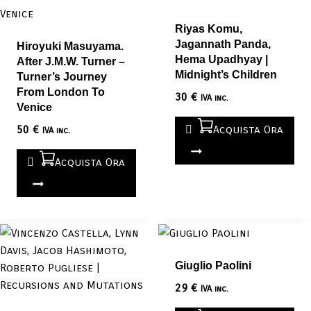
Riyas Komu,
Jagannath Panda,
Hiroyuki Masuyama.
Hema Upadhyay |
After J.M.W. Turner –
Midnight’s Children
Turner’s Journey
From London To
30
€
IVA inc.
Venice
50
€
Acquista Ora
IVA inc.
Acquista Ora
Giuglio Paolini
29
€
IVA inc.