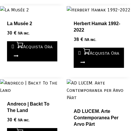
La Musée 2
Herbert Hamak 1992-
2022
30
€
IVA inc.
38
€
IVA inc.
Acquista Ora
Acquista Ora
Andreco | Backt To
The Land
AD LUCEM. Arte
Contemporanea Per
30
€
IVA inc.
Arvo Pärt