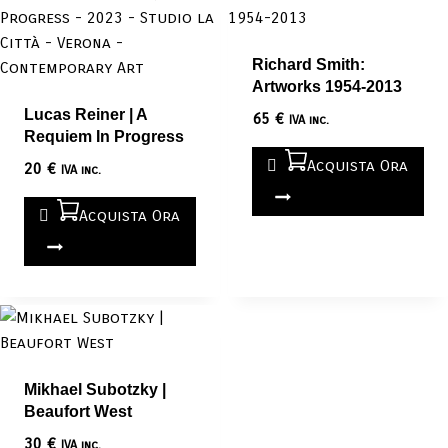
Richard Smith:
Artworks 1954-2013
Lucas Reiner | A
65
€
IVA inc.
Requiem In Progress
Acquista Ora
20
€
IVA inc.
Acquista Ora
Mikhael Subotzky |
Beaufort West
30
€
IVA inc.