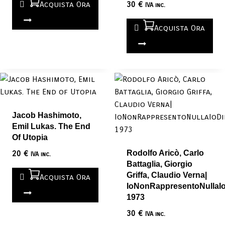
Acquista Ora
30
€
IVA inc.
Acquista Ora
Jacob Hashimoto,
Emil Lukas. The End
Of Utopia
20
€
Rodolfo Aricò, Carlo
IVA inc.
Battaglia, Giorgio
Griffa, Claudio Verna|
Acquista Ora
IoNonRappresentoNullaI
1973
30
€
IVA inc.