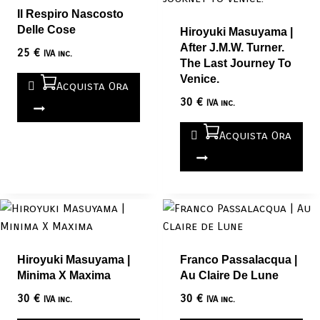
Il Respiro Nascosto
Delle Cose
Hiroyuki Masuyama |
After J.M.W. Turner.
25
€
IVA inc.
The Last Journey To
Venice.
Acquista Ora
30
€
IVA inc.
Acquista Ora
Hiroyuki Masuyama |
Franco Passalacqua |
Minima X Maxima
Au Claire De Lune
30
€
30
€
IVA inc.
IVA inc.