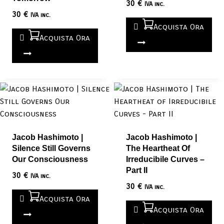
30
€
IVA inc.
30
€
IVA inc.
Acquista Ora
Acquista Ora
Jacob Hashimoto |
Jacob Hashimoto |
Silence Still Governs
The Heartheat Of
Our Consciousness
Irreducibile Curves –
Part II
30
€
IVA inc.
30
€
IVA inc.
Acquista Ora
Acquista Ora