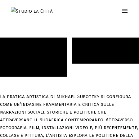
Mikhael Subotzky – Water and
Esposizione
Artisti
Sunlight
Installazione
Media E Stampa
Opere
La pratica artistica di Mikhael Subotzky si configura
come un’indagine frammentaria e critica sulle
narrazioni sociali, storiche e politiche che
attraversano il Sudafrica contemporaneo. Attraverso
fotografia, film, installazioni video e, più recentemente,
collage e pittura, l’artista esplora le politiche della