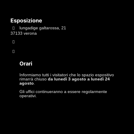
Esposizione
lungadige galtarossa, 21
37133 verona
+39.045597549
info@studiolacitta.it
Orari
Informiamo tutti i visitatori che lo spazio espositivo
rimarrà chiuso
da lunedì 3 agosto a lunedì 24
agosto
.
Gli uffici continueranno a essere regolarmente
operativi.