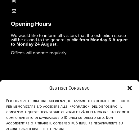
+39.045597549
info@studiolacitta.it
Opening Hours
We would like to inform all visitors that the exhibition space
will be closed to the general public
from Monday 3 August
to Monday 24 August.
Offices will operate regularly.
Gestisci Consenso
© 1969 - 2026
Studio la Città
Per fornire le migliori esperienze, utilizziamo tecnologie come i cookie
per memorizzare e/o accedere alle informazioni del dispositivo. Il
consenso a queste tecnologie ci permetterà di elaborare dati come il
comportamento di navigazione o ID unici su questo sito. Non
acconsentire o ritirare il consenso può influire negativamente su
privacy policy
alcune caratteristiche e funzioni.