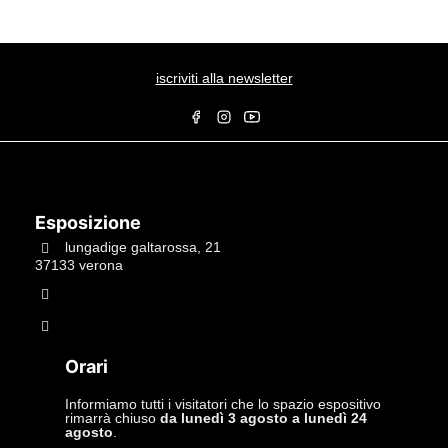
iscriviti alla newsletter
Esposizione
lungadige galtarossa, 21
37133 verona
+39.045597549
info@studiolacitta.it
Orari
Informiamo tutti i visitatori che lo spazio espositivo
rimarrà chiuso
da lunedì 3 agosto a lunedì 24
agosto
.