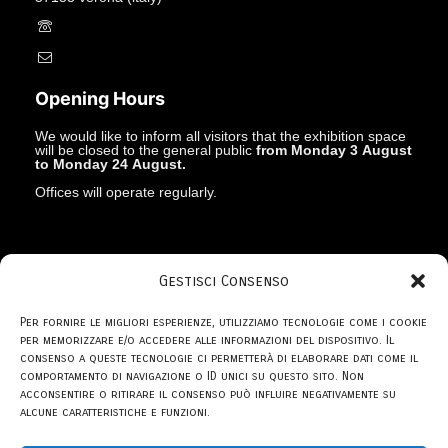
+39.045597549
info@studiolacitta.it
Opening Hours
We would like to inform all visitors that the exhibition space
will be closed to the general public
from Monday 3 August
to Monday 24 August.
Offices will operate regularly.
Gestisci Consenso
Per fornire le migliori esperienze, utilizziamo tecnologie come i cookie
per memorizzare e/o accedere alle informazioni del dispositivo. Il
© 1969 - 2026
Studio la Città
consenso a queste tecnologie ci permetterà di elaborare dati come il
comportamento di navigazione o ID unici su questo sito. Non
acconsentire o ritirare il consenso può influire negativamente su
alcune caratteristiche e funzioni.
privacy policy