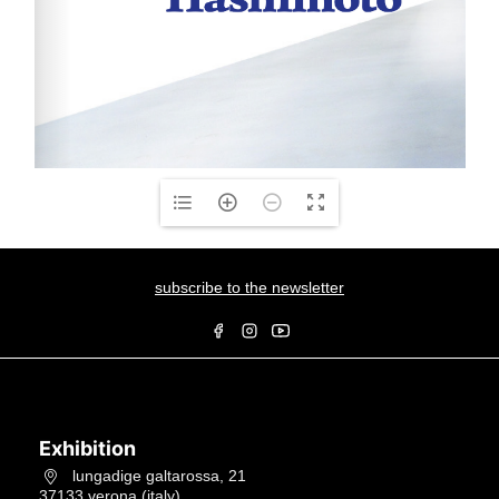
subscribe to the newsletter
Exhibition
lungadige galtarossa, 21
37133 verona (italy)