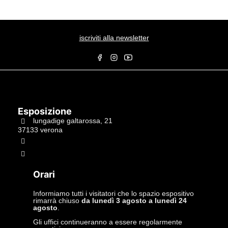
iscriviti alla newsletter
Esposizione
lungadige galtarossa, 21
37133 verona
+39.045597549
info@studiolacitta.it
Orari
Informiamo tutti i visitatori che lo spazio espositivo
rimarrà chiuso
da lunedì 3 agosto a lunedì 24
agosto
.
Gli uffici continueranno a essere regolarmente