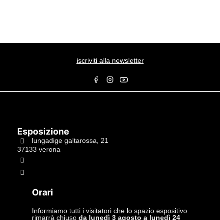
iscriviti alla newsletter
Esposizione
lungadige galtarossa, 21
37133 verona
+39.045597549
info@studiolacitta.it
Orari
Informiamo tutti i visitatori che lo spazio espositivo
rimarrà chiuso
da lunedì 3 agosto a lunedì 24