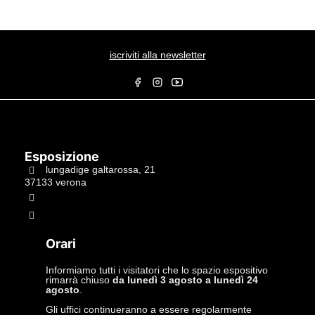
iscriviti alla newsletter
Esposizione
lungadige galtarossa, 21
37133 verona
+39.045597549
info@studiolacitta.it
Orari
Informiamo tutti i visitatori che lo spazio espositivo
rimarrà chiuso
da lunedì 3 agosto a lunedì 24
agosto
.
Gli uffici continueranno a essere regolarmente