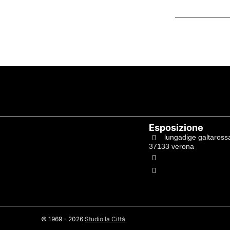
Esposizione
lungadige galtaross
37133 verona
+39.045597549
info@studiolacitta.it
© 1969 - 2026
Studio la Città