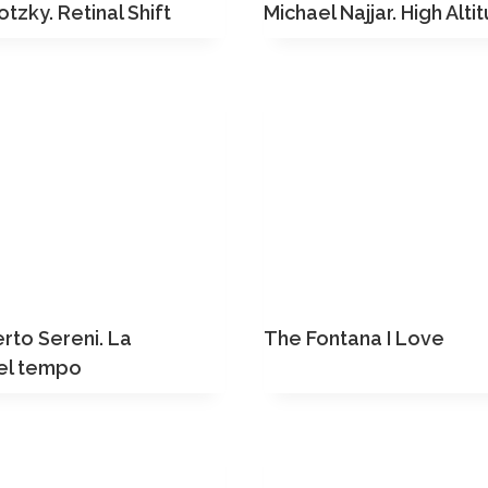
tzky. Retinal Shift
Michael Najjar. High Alti
rto Sereni. La
The Fontana I Love
del tempo