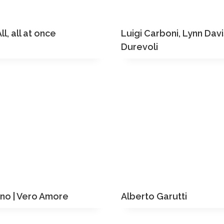
ll, all at once
Luigi Carboni, Lynn Davis
Durevoli
ano | Vero Amore
Alberto Garutti