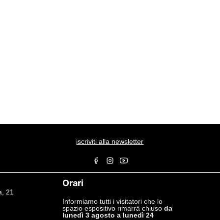
iscriviti alla newsletter
Orari
a, 21
Informiamo tutti i visitatori che lo
spazio espositivo rimarrà chiuso
da
lunedì 3 agosto a lunedì 24