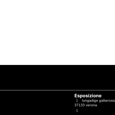
Esposizione
lungadige galtaross
37133 verona
+39.045597549