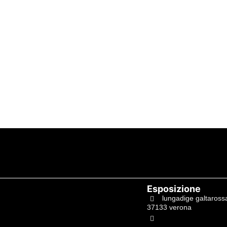
Esposizione
lungadige galtaross
37133 verona
+39.045597549