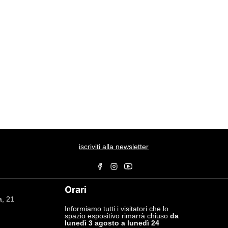
iscriviti alla newsletter
Orari
a, 21
Informiamo tutti i visitatori che lo
spazio espositivo rimarrà chiuso
da
lunedì 3 agosto a lunedì 24