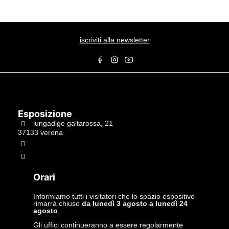
iscriviti alla newsletter
Esposizione
lungadige galtarossa, 21
37133 verona
+39.045597549
info@studiolacitta.it
Orari
Informiamo tutti i visitatori che lo spazio espositivo
rimarrà chiuso
da lunedì 3 agosto a lunedì 24
agosto
.
Gli uffici continueranno a essere regolarmente