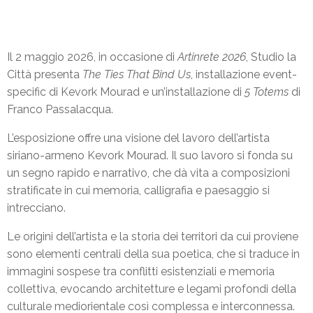
STUDIO LA CITTÀ PER
Il 2 maggio 2026, in occasione di
Artinrete 2026
, Studio la
ARTINRETE 2026
Città presenta
The Ties That Bind Us
, installazione event-
specific di Kevork Mourad e un’installazione di
5
Totems
di
Kevork Mourad, Ties that Bind Us e Franco
Franco Passalacqua.
Passalacqua, Totems
L’esposizione offre una visione del lavoro dell’artista
siriano-armeno Kevork Mourad. Il suo lavoro si fonda su
un segno rapido e narrativo, che dà vita a composizioni
stratificate in cui memoria, calligrafia e paesaggio si
intrecciano.
Le origini dell’artista e la storia dei territori da cui proviene
sono elementi centrali della sua poetica, che si traduce in
immagini sospese tra conflitti esistenziali e memoria
collettiva, evocando architetture e legami profondi della
culturale mediorientale così complessa e interconnessa.