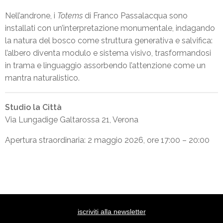
Nell’androne, i
Totems
di Franco Passalacqua sono
installati con un’interpretazione monumentale, indagando
la natura del bosco come struttura generativa e salvifica:
l’albero diventa modulo e sistema visivo, trasformandosi
in trama e linguaggio assorbendo l’attenzione come un
mantra naturalistico.
Studio la Città
Via Lungadige Galtarossa 21, Verona
Apertura straordinaria: 2 maggio 2026, ore 17:00 – 20:00
iscriviti alla newsletter