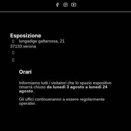
Esposizione
lungadige galtarossa, 21
37133 verona
+39.045597549
info@studiolacitta.it
Orari
Informiamo tutti i visitatori che lo spazio espositivo
rimarrà chiuso
da lunedì 3 agosto a lunedì 24
agosto
.
Gli uffici continueranno a essere regolarmente
operativi.