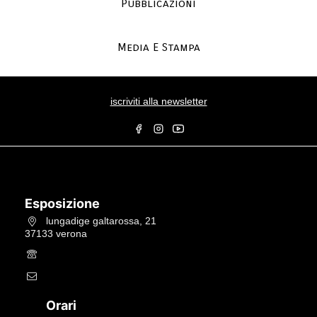
Pubblicazioni
Media E Stampa
iscriviti alla newsletter
Esposizione
lungadige galtarossa, 21
37133 verona
+39.045597549
info@studiolacitta.it
Orari