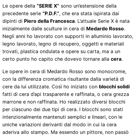
Le opere della
“SERIE X”
sono un’estensione della
precedente serie
“P.D.F.”
, che era stata ispirata dai
dipinti di
Piero della Francesca
. L’attuale Serie X è nata
inizialmente dalle sculture in cera di
Medardo Rosso
.
Negli anni ho lavorato con supporti in alluminio lavorato,
legno lavorato, legno di recupero, oggetti e materiali
trovati, plastica ondulata e opere su carta, ma a un
certo punto ho capito che dovevo tornare alla
cera
.
Le opere in cera di Medardo Rosso sono monocrome,
con la differenza cromatica risultante dalla varietà di
cere da lui utilizzate. Così ho iniziato con
blocchi solidi
fatti di cera d’api trasparente e raffinata, o cera grezza
marrone e non raffinata. Ho realizzato diversi blocchi
per ciascuno dei due tipi di cera. I blocchi sono stati
intenzionalmente mantenuti semplici e lineari, con le
uniche variazioni derivanti dal modo in cui la cera
aderiva allo stampo. Ma essendo un pittore, non passò