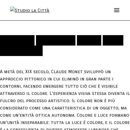
KOBALT GRÜN, PERMANENT ROT,
Esposizione
Installazione
Artisti
Video
ULTRAMARINBLAU DUNKEL UND
Media E Stampa
PERMANENT GELB
A metà del XIX secolo, Claude Monet sviluppò un
approccio pittorico in cui eliminò in gran parte i
contorni, facendo emergere tutto ciò che è visibile
attraverso il colore. L’esperienza visiva stessa diventa il
fulcro del processo artistico. Il colore non è più
considerato come una caratteristica di un oggetto, ma
come un’entità ottica autonoma. Colore e luce formano
un’unità inseparabile: tutta la luce è colore, e il colore
è la conseguenza di diverse atmosfere luminose che