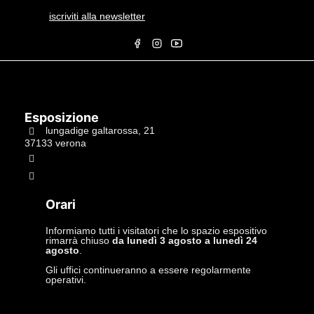
iscriviti alla newsletter
Esposizione
lungadige galtarossa, 21
37133 verona
+39.045597549
info@studiolacitta.it
Orari
Informiamo tutti i visitatori che lo spazio espositivo
rimarrà chiuso
da lunedì 3 agosto a lunedì 24
agosto
.
Gli uffici continueranno a essere regolarmente
operativi.