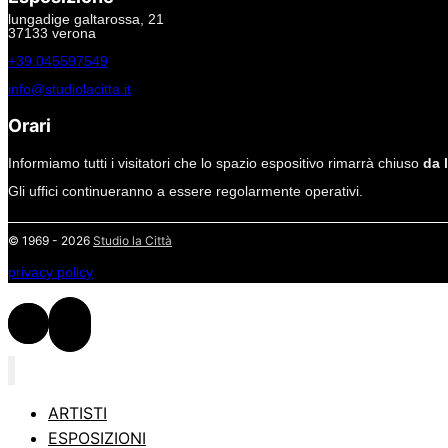
lungadige galtarossa, 21
37133 verona
+39.045597549
info@studiolacitta.it
Orari
Informiamo tutti i visitatori che lo spazio espositivo rimarrà chiuso
da 
Gli uffici continueranno a essere regolarmente operativi.
© 1969 - 2026
Studio la Città
privacy policy
ARTISTI
ESPOSIZIONI