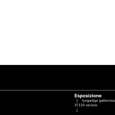
Esposizione
lungadige galtaross
37133 verona
+39.045597549