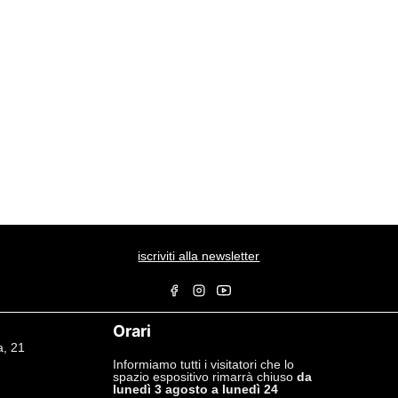
iscriviti alla newsletter
Orari
a, 21
Informiamo tutti i visitatori che lo
spazio espositivo rimarrà chiuso
da
lunedì 3 agosto a lunedì 24