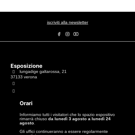
iscriviti alla newsletter
Esposizione
lungadige galtarossa, 21
37133 verona
+39.045597549
info@studiolacitta.it
Orari
Informiamo tutti i visitatori che lo spazio espositivo
rimarrà chiuso
da lunedì 3 agosto a lunedì 24
agosto
.
Gli uffici continueranno a essere regolarmente