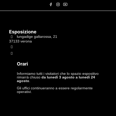
Esposizione
lungadige galtarossa, 21
37133 verona
+39.045597549
info@studiolacitta.it
Orari
Informiamo tutti i visitatori che lo spazio espositivo
rimarrà chiuso
da lunedì 3 agosto a lunedì 24
agosto
.
Gli uffici continueranno a essere regolarmente
operativi.